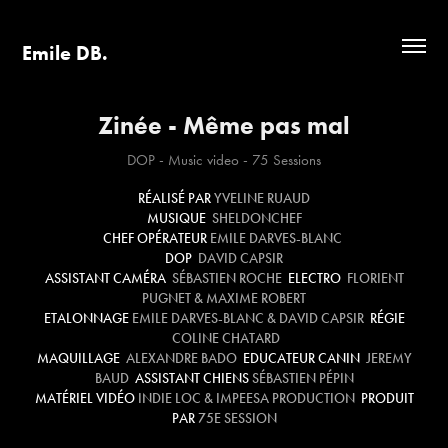
Emile DB.
Zinée - Même pas mal
DOP - Music video - 75 Sessions
RÉALISÉ PAR
YVELINE RUAUD
MUSIQUE
SHELDONCHEF
CHEF OPÉRATEUR
EMILE DARVES-BLANC
DOP
DAVID CAPSIR
ASSISTANT CAMÉRA
SÉBASTIEN ROCHE
ELECTRO
FLORIENT
PUGNET & MAXIME ROBERT
ETALONNAGE
EMILE DARVES-BLANC & DAVID CAPSIR
RÉGIE
COLINE CHATARD
MAQUILLAGE
ALEXANDRE BADO
EDUCATEUR CANIN
JEREMY
BAUD
ASSISTANT CHIENS
SÉBASTIEN PÉPIN
MATÉRIEL VIDÉO
INDIE LOC & IMPEESA PRODUCTION
PRODUIT
PAR
75E SESSION